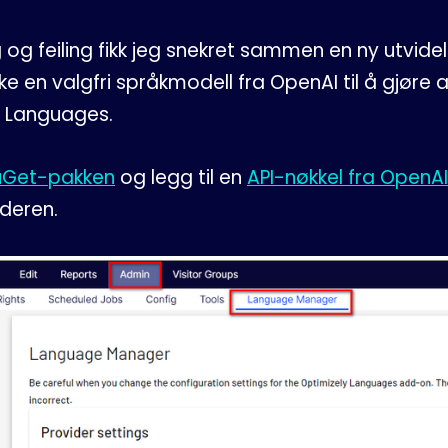
ng og feiling fikk jeg snekret sammen en ny utvidel
e en valgfri språkmodell fra OpenAI til å gjøre
 Languages.
uGet-pakken
og legg til en
API-nøkkel fra OpenAI
ideren.