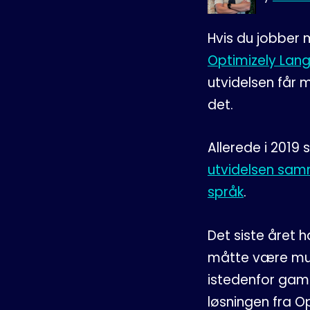
Hvis du jobber 
Optimizely Lan
utvidelsen får 
det.
Allerede i 2019 
utvidelsen samm
språk
.
Det siste året h
måtte være muli
istedenfor gaml
løsningen fra O