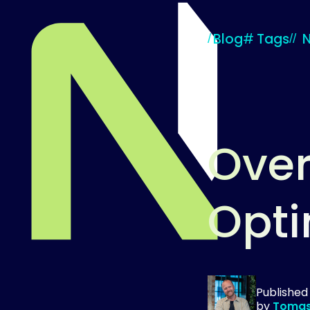
Blog
#
Tags
Over
Opti
Til startsiden
Publishe
by
Tomas