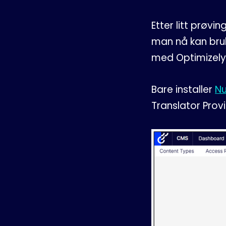
Etter litt prøvi
man nå kan bruk
med Optimizely
Bare installer
N
Translator Prov