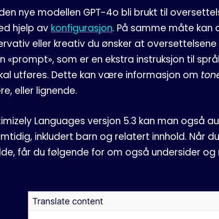
 den nye modellen GPT-4o bli brukt til oversette
ed hjelp av
konfigurasjon
. På samme måte kan d
ervativ eller kreativ du ønsker at oversettelsen
n «prompt», som er en ekstra instruksjon til s
kal utføres. Dette kan være informasjon om
ton
e, eller lignende.
imizely Languages versjon 5.3 kan man også au
mtidig, inkludert barn og relatert innhold. Når d
ilde, får du følgende for om også undersider og r