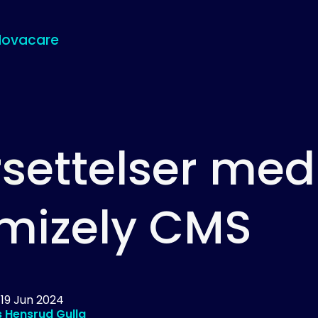
Novacare
settelser med
mizely CMS
d
19 Jun 2024
 Hensrud Gulla