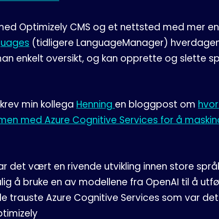
med Optimizely CMS og et nettsted med mer enn 
guages
(tidligere LanguageManager) hverdagen
man enkelt oversikt, og kan opprette og slette s
skrev min kollega
Henning
en bloggpost om
hvor
en med Azure Cognitive Services for å maskinov
ar det vært en rivende utvikling innen store spr
g å bruke en av modellene fra OpenAI til å utfø
e trauste Azure Cognitive Services som var de
ptimizely