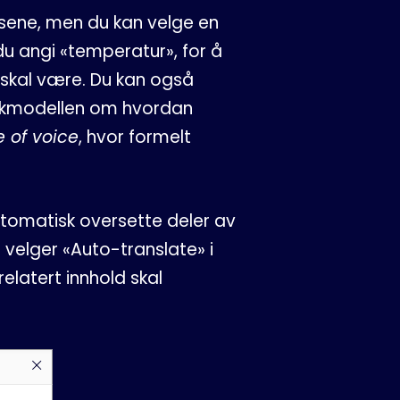
lsene, men du kan velge en
u angi «temperatur», for å
e skal være. Du kan også
pråkmodellen om hvordan
e of voice
, hvor formelt
tomatisk oversette deler av
u velger «Auto-translate» i
elatert innhold skal