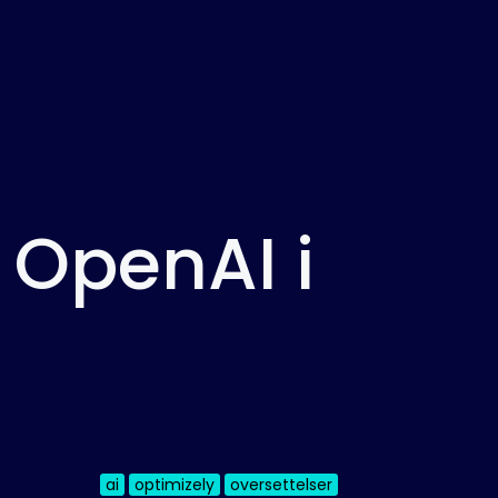
 OpenAI i
ai
optimizely
oversettelser