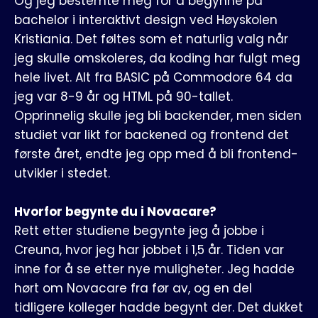
Og jeg bestemte meg for å begynne på
bachelor i interaktivt design ved Høyskolen
Kristiania. Det føltes som et naturlig valg når
jeg skulle omskoleres, da koding har fulgt meg
hele livet. Alt fra BASIC på Commodore 64 da
jeg var 8-9 år og HTML på 90-tallet.
Opprinnelig skulle jeg bli backender, men siden
studiet var likt for backened og frontend det
første året, endte jeg opp med å bli frontend-
utvikler i stedet.
Hvorfor begynte du i Novacare?
Rett etter studiene begynte jeg å jobbe i
Creuna, hvor jeg har jobbet i 1,5 år. Tiden var
inne for å se etter nye muligheter. Jeg hadde
hørt om Novacare fra før av, og en del
tidligere kolleger hadde begynt der. Det dukket