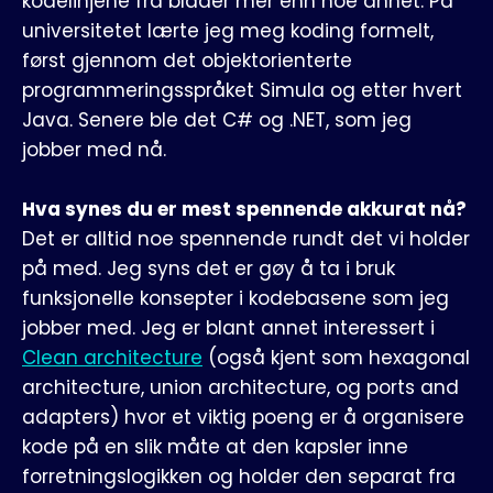
kodelinjene fra blader mer enn noe annet. På
universitetet lærte jeg meg koding formelt,
først gjennom det objektorienterte
programmeringsspråket Simula og etter hvert
Java. Senere ble det C# og .NET, som jeg
jobber med nå.
Hva synes du er mest spennende akkurat nå?
Det er alltid noe spennende rundt det vi holder
på med. Jeg syns det er gøy å ta i bruk
funksjonelle konsepter i kodebasene som jeg
jobber med. Jeg er blant annet interessert i
Clean architecture
(også kjent som hexagonal
architecture, union architecture, og ports and
adapters) hvor et viktig poeng er å organisere
kode på en slik måte at den kapsler inne
forretningslogikken og holder den separat fra