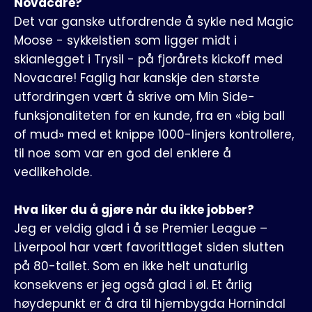
Novacare?
Det var ganske utfordrende å sykle ned Magic
Moose - sykkelstien som ligger midt i
skianlegget i Trysil - på fjorårets kickoff med
Novacare! Faglig har kanskje den største
utfordringen vært å skrive om Min Side-
funksjonaliteten for en kunde, fra en «big ball
of mud» med et knippe 1000-linjers kontrollere,
til noe som var en god del enklere å
vedlikeholde.
Hva liker du å gjøre når du ikke jobber?
Jeg er veldig glad i å se Premier League –
Liverpool har vært favorittlaget siden slutten
på 80-tallet. Som en ikke helt unaturlig
konsekvens er jeg også glad i øl. Et årlig
høydepunkt er å dra til hjembygda Hornindal