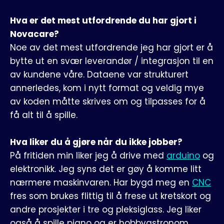
Hva er det mest utfordrende du har gjort i
Novacare?
Noe av det mest utfordrende jeg har gjort er å
bytte ut en svær leverandør / integrasjon til en
av kundene våre. Dataene var strukturert
annerledes, kom i nytt format og veldig mye
av koden måtte skrives om og tilpasses for å
få alt til å spille.
Hva liker du å gjøre når du ikke jobber?
På fritiden min liker jeg å drive med
arduino
og
elektronikk. Jeg syns det er gøy å komme litt
nærmere maskinvaren. Har bygd meg en
CNC
fres som brukes flittig til å frese ut kretskort og
andre prosjekter i tre og pleksiglass. Jeg liker
også å spille piano og er hobbyastronom.