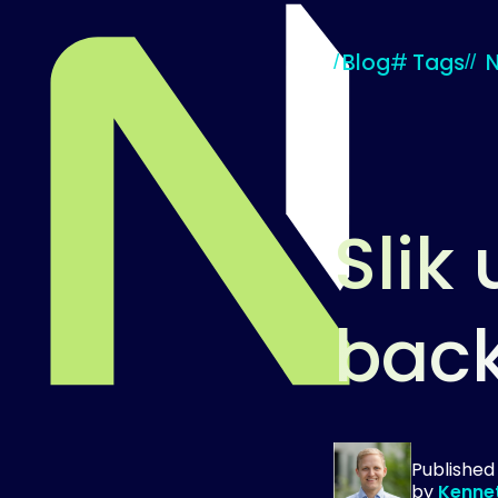
Blog
#
Tags
Slik
bac
Til startsiden
Publishe
by
Kenne