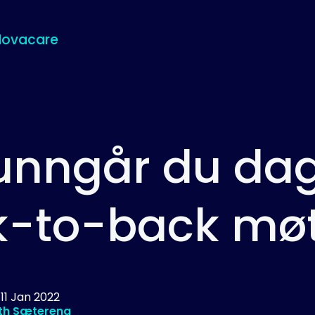
Novacare
 unngår du da
k-to-back mø
d
11 Jan 2022
th Sætereng