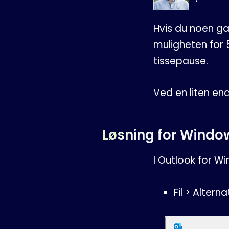
Hvis du noen ga
muligheten for 5
tissepause.
Ved en liten end
Løsning for Windo
I Outlook for W
Fil > Altern