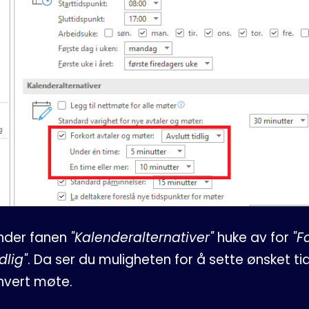
under fanen
"Kalenderalternativer"
huke av for
"F
dlig"
. Da ser du muligheten for å sette ønsket ti
hvert møte.