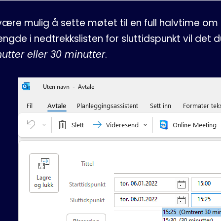
t være mulig å sette møtet til en full halvtime 
engde i nedtrekkslisten for sluttidspunkt vil det
tter eller 30 minutter
.