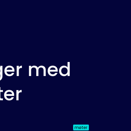
ger med
ter
møter