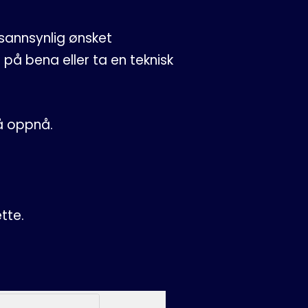
sannsynlig ønsket
t på bena eller ta en teknisk
 å oppnå.
tte.