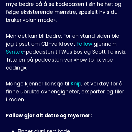
mye bedre på å se kodebasen i sin helhet og
følge eksisterende mønstre, spesielt hvis du
bruker «plan mode».
Men det kan bli bedre: For en stund siden ble
jeg tipset om CLI-verktøyet
Fallow
gjennom
Syntax
-podcasten til Wes Bos og Scott Tolinski.
Tittelen på podcasten var «How to fix vibe
coding».
Mange kjenner kanskje til
Knip
, et verktøy for å
finne ubrukte avhengigheter, eksporter og filer
i koden.
Fallow gjør alt dette og mye mer:
Finner duplisert kode