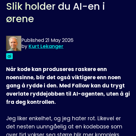
Slik holder du AI-en i
ørene
Published
21 May 2026
by
Kurt Lekanger
ai
Når kode kan produseres raskere enn
noensinne, blir det også viktigere enn noen
gang å rydde i den. Med Fallow kan du trygt
overlate ryddejobben til AI-agenten, uten å gi
fra deg kontrollen.
Jeg liker enkelhet, og jeg hater rot. Likevel er
det nesten uunngåelig at en kodebase som
over tid vokser seg større blir mer kompleks