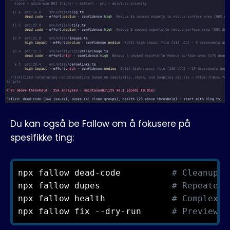
Du kan også be Fallow om å fokusere på
spesifikke ting:
npx fallow dead-code          
# Cleanup c
npx fallow dupes              
# Repeated 
npx fallow health             
# Complexit
npx fallow fix --dry-run      
# Preview a