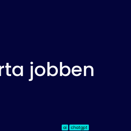
rta jobben
ai
chatgpt