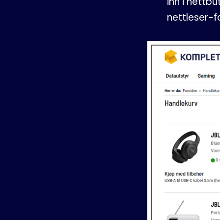
inn i nettb
nettleser-