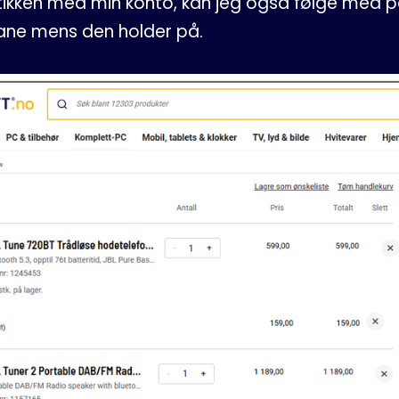
utikken med min konto, kan jeg også følge med 
fane mens den holder på.