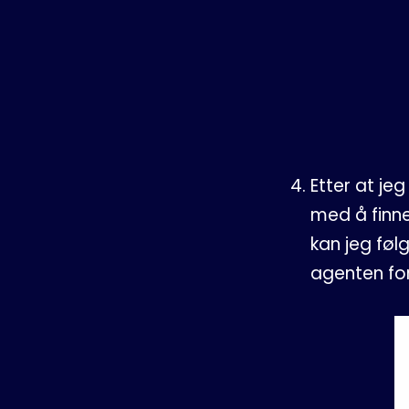
Etter at je
med å finn
kan jeg fø
agenten fo