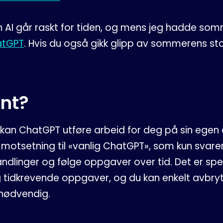
en AI går raskt for tiden, og mens jeg hadde so
atGPT
. Hvis du også gikk glipp av sommerens st
ent?
kan ChatGPT utføre arbeid for deg på sin egen
I motsetning til «vanlig ChatGPT», som kun svare
handlinger og følge oppgaver over tid. Det er spe
tidkrevende oppgaver, og du kan enkelt avbryte
 nødvendig.